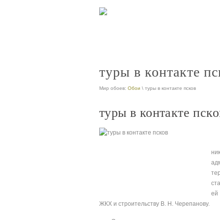
туры в контакте пс
Мир обоев:
Обои
\ туры в контакте псков
туры в контакте пско
ни
ад
те
ст
ей
ЖКХ и строительству В. Н. Черепанову.