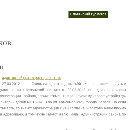
мдм тур псков официальный сайт
славянский тур псков
тез тур п
nt
nt
ков
в
адаптивный режим роутера что это
27.03.2012 г. Очень жаль, что под статьёй «Конфронтация — путь в
куда» газеты «Невельский вестник» от 23.03.2012 не подписались члены
министрации района, причастные к планируемому «благоустройству»
рритории домов №11 и №13 по ул. Комсомольской города Невеля. Но если
атья есть, то значит администрация с ней согласна, и поэтому наше письмо
 и адресовано, в том числе заместителю Главы Администрации района по