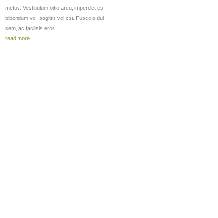
metus. Vestibulum odio arcu, imperdiet eu
bibendum vel, sagittis vel est. Fusce a dui
sem, ac facilisis eros.
read more