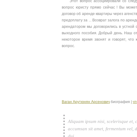
Этот вопрос ассоциировали со след
вопрос юристу прямо сейчас ! Вы мож
договор об аренде квартиры через агенст
предоплату за ... Возврат залога по ар
арендатором мы договорились в устной ф
выходного пособия. Добрый день. Наш о
некоторое время звонят и говорят, что
вопрос.
Ваган Арутюнян Арсенович
биография |
чт
Aliquam ipsum nisi, scelerisque et, 
accumsan sit amet, fermentum vel, d
dui.