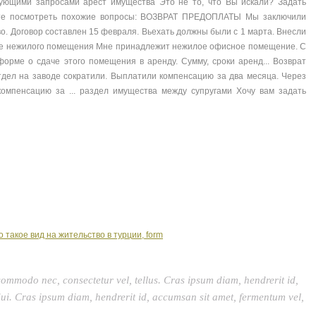
ующими запросами арест имущества Это не то, что Вы искали? Задать
ете посмотреть похожие вопросы: ВОЗВРАТ ПРЕДОПЛАТЫ Мы заключили
во. Договор составлен 15 февраля. Вьехать должны были c 1 марта. Внесли
енде нежилого помещения Мне принадлежит нежилое офисное помещение. С
орме о сдаче этого помещения в аренду. Сумму, сроки аренд... Возврат
тдел на заводе сократили. Выплатили компенсацию за два месяца. Через
 компенсацию за ... раздел имущества между супругами Хочу вам задать
о такое вид на жительство в турции, form
commodo nec, consectetur vel, tellus. Cras ipsum diam, hendrerit id,
ui. Cras ipsum diam, hendrerit id, accumsan sit amet, fermentum vel,