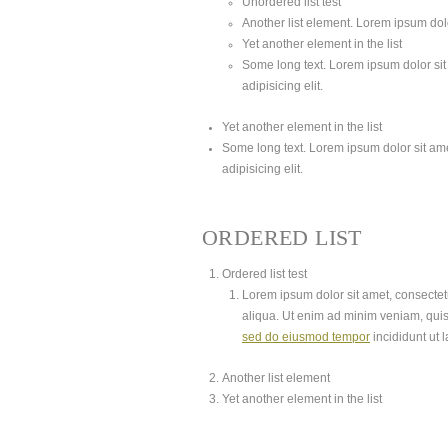
Unordered list test
Another list element. Lorem ipsum dolor
Yet another element in the list
Some long text. Lorem ipsum dolor sit 
adipisicing elit.
Yet another element in the list
Some long text. Lorem ipsum dolor sit amet
adipisicing elit.
ORDERED LIST
Ordered list test
Lorem ipsum dolor sit amet, consectetu
aliqua. Ut enim ad minim veniam, quis
sed do eiusmod tempor
incididunt ut 
Another list element
Yet another element in the list