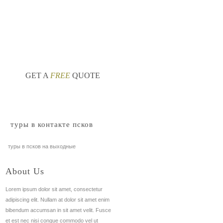
сков официальный
туры в псков изборск
nt
nt
GET A
FREE
QUOTE
туры в контакте псков
туры в псков на выходные
About Us
Lorem ipsum dolor sit amet, consectetur
adipiscing elit. Nullam at dolor sit amet enim
bibendum accumsan in sit amet velit. Fusce
et est nec nisi congue commodo vel ut